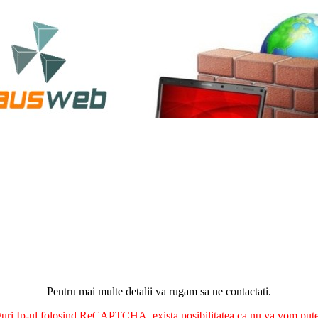
Pentru mai multe detalii va rugam sa ne contactati.
nguri Ip-ul folosind ReCAPTCHA, exista posibilitatea ca nu va vom putea 