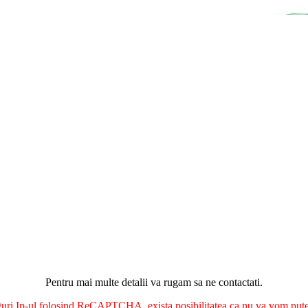
Pentru mai multe detalii va rugam sa ne contactati.
nguri Ip-ul folosind ReCAPTCHA, exista posibilitatea ca nu va vom putea 